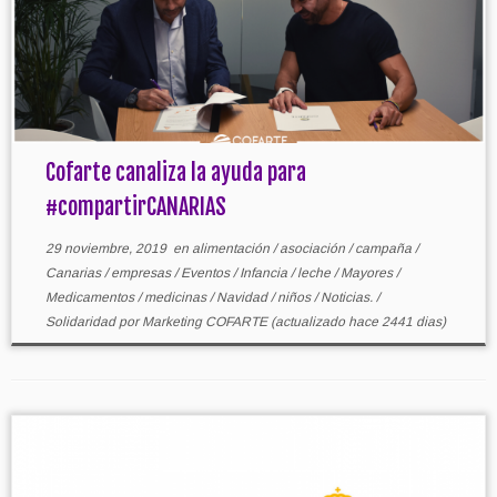
Cofarte canaliza la ayuda para
#compartirCANARIAS
29 noviembre, 2019
en
alimentación
/
asociación
/
campaña
/
Canarias
/
empresas
/
Eventos
/
Infancia
/
leche
/
Mayores
/
Medicamentos
/
medicinas
/
Navidad
/
niños
/
Noticias.
/
Solidaridad
por
Marketing COFARTE
(actualizado hace 2441 dias)