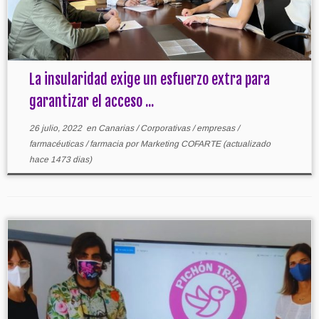
La insularidad exige un esfuerzo extra para
garantizar el acceso ...
26 julio, 2022
en
Canarias
/
Corporativas
/
empresas
/
farmacéuticas
/
farmacia
por
Marketing COFARTE
(actualizado
hace 1473 dias)