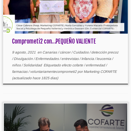
Comprometi2 con…PEQUEÑO VALIENTE
9 agosto, 2021
en
Canarias
/
cáncer
/
Cuidados
/
detección precoz
/
Divulgación
/
Enfermedades
/
entrevistas
/
Infancia
/
leucemia
/
niños
/
Solidaridad
Etiquetado
efecto cofarte
/
enfermedad
/
farmacias
/
voluntariamentecomprometi2
por
Marketing COFARTE
(actualizado hace 1825 dias)