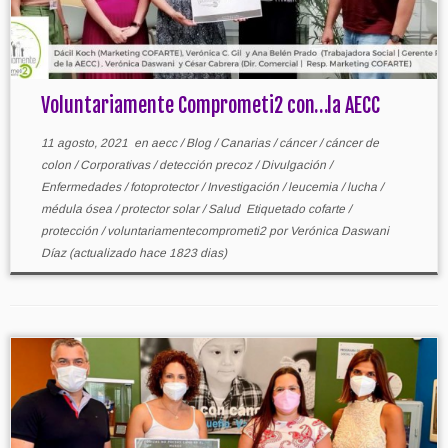
Voluntariamente Comprometi2 con…la AECC
11 agosto, 2021
en
aecc
/
Blog
/
Canarias
/
cáncer
/
cáncer de
colon
/
Corporativas
/
detección precoz
/
Divulgación
/
Enfermedades
/
fotoprotector
/
Investigación
/
leucemia
/
lucha
/
médula ósea
/
protector solar
/
Salud
Etiquetado
cofarte
/
protección
/
voluntariamentecomprometi2
por
Verónica Daswani
Díaz
(actualizado hace 1823 dias)