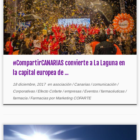
#CompartirCANARIAS convierte a La Laguna en
la capital europea de ...
18 diciembre, 2017
en
asociación
/
Canarias
/
comunicación
/
Corporativas
/
Efecto Cofarte
/
empresas
/
Eventos
/
farmacéuticas
/
farmacia
/
Farmacias
por
Marketing COFARTE