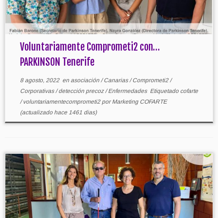
Voluntariamente Comprometi2 con…
PARKINSON Tenerife
8 agosto, 2022
en
asociación
/
Canarias
/
Comprometi2
/
Corporativas
/
detección precoz
/
Enfermedades
Etiquetado
cofarte
/
voluntariamentecomprometi2
por
Marketing COFARTE
(actualizado hace 1461 dias)