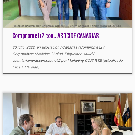
Comprometi2 con…ASOCIDE CANARIAS
30 julio, 2022
en
asociación
/
Canarias
/
Comprometi2
/
Corporativas
/
Noticias.
/
Salud
Etiquetado
salud
/
voluntariamentecomprometi2
por
Marketing COFARTE
(actualizado
hace 1470 dias)