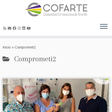
Skip
to
Inicio
»
Comprometi2
content
Comprometi2