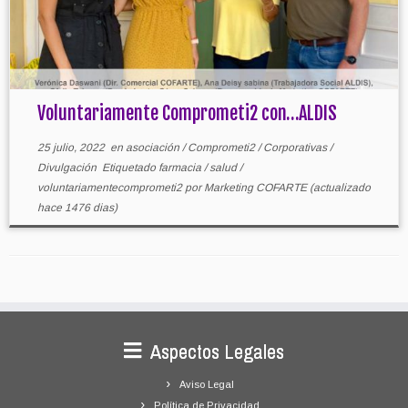
Voluntariamente Comprometi2 con…ALDIS
25 julio, 2022
en
asociación
/
Comprometi2
/
Corporativas
/
Divulgación
Etiquetado
farmacia
/
salud
/
voluntariamentecomprometi2
por
Marketing COFARTE
(actualizado
hace 1476 dias)
Aspectos Legales
Aviso Legal
Política de Privacidad