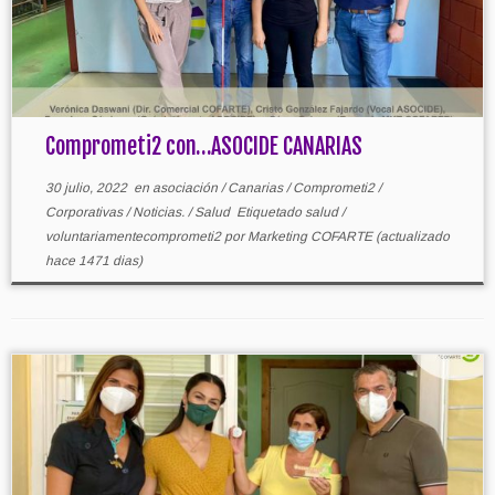
Comprometi2 con…ASOCIDE CANARIAS
30 julio, 2022
en
asociación
/
Canarias
/
Comprometi2
/
Corporativas
/
Noticias.
/
Salud
Etiquetado
salud
/
voluntariamentecomprometi2
por
Marketing COFARTE
(actualizado
hace 1471 dias)