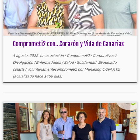
Comprometi2 con…Corazón y Vida de Canarias
4 agosto, 2022
en
asociación
/
Comprometi2
/
Corporativas
/
Divulgación
/
Enfermedades
/
Salud
/
Solidaridad
Etiquetado
cofarte
/
voluntariamentecomprometi2
por
Marketing COFARTE
(actualizado hace 1466 dias)