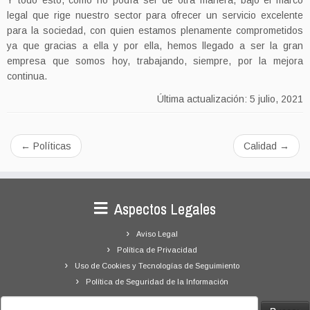
Y todo esto, como no podía ser de otra manera, bajo el marco
legal que rige nuestro sector para ofrecer un servicio excelente
para la sociedad, con quien estamos plenamente comprometidos
ya que gracias a ella y por ella, hemos llegado a ser la gran
empresa que somos hoy, trabajando, siempre, por la mejora
continua.
Última actualización: 5 julio, 2021
←
Políticas
Calidad
→
Aspectos Legales
Aviso Legal
Política de Privacidad
Uso de Cookies y Tecnologías de Seguimiento
Política de Seguridad de la Información
Buscar: