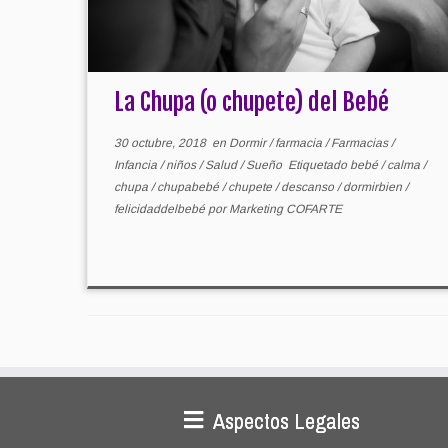
La Chupa (o chupete) del Bebé
30 octubre, 2018
en
Dormir
/
farmacia
/
Farmacias
/
Infancia
/
niños
/
Salud
/
Sueño
Etiquetado
bebé
/
calma
/
chupa
/
chupabebé
/
chupete
/
descanso
/
dormirbien
/
felicidaddelbebé
por
Marketing COFARTE
Aspectos Legales