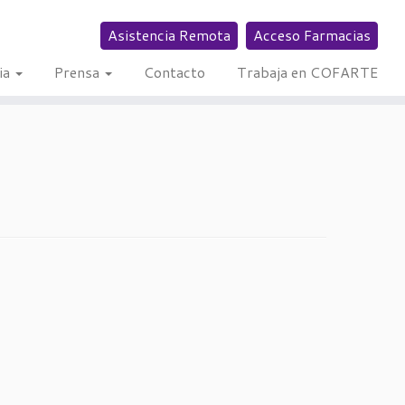
Asistencia Remota
Acceso Farmacias
ia
Prensa
Contacto
Trabaja en COFARTE