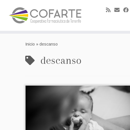
Skip
to
Inicio
»
descanso
content
descanso