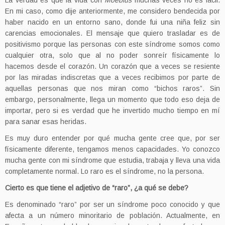
La verdad es que la vida con
Moebius
muchas veces no es fácil.
En mi caso, como dije anteriormente, me considero bendecida por
haber nacido en un entorno sano, donde fui una niña feliz sin
carencias emocionales. El mensaje que quiero trasladar es de
positivismo porque las personas con este síndrome somos como
cualquier otra, solo que al no poder sonreír físicamente lo
hacemos desde el corazón. Un corazón que a veces se resiente
por las miradas indiscretas que a veces recibimos por parte de
aquellas personas que nos miran como “bichos raros”. Sin
embargo, personalmente, llega un momento que todo eso deja de
importar, pero si es verdad que he invertido mucho tiempo en mí
para sanar esas heridas.
Es muy duro entender por qué mucha gente cree que, por ser
físicamente diferente, tengamos menos capacidades. Yo conozco
mucha gente con mi síndrome que estudia, trabaja y lleva una vida
completamente normal. Lo raro es el síndrome, no la persona.
Cierto es que tiene el adjetivo de “raro”, ¿a qué se debe?
Es denominado “raro” por ser un síndrome poco conocido y que
afecta a un número minoritario de población. Actualmente, en