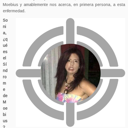
Moebius y amablemente nos acerca, en primera persona, a esta
enfermedad.
So
ni
a,
¿q
ué
es
el
Sí
nd
ro
m
e
de
M
oe
bi
us
?