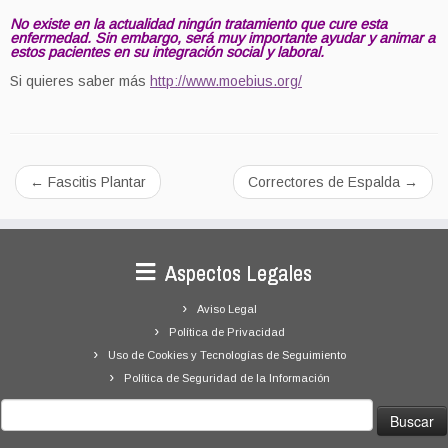
No existe en la actualidad ningún tratamiento que cure esta
enfermedad. Sin embargo, será muy importante ayudar y animar a
estos pacientes en su integración social y laboral.
Si quieres saber más
http://www.moebius.org/
←
Fascitis Plantar
Correctores de Espalda
→
Aspectos Legales
Aviso Legal
Política de Privacidad
Uso de Cookies y Tecnologías de Seguimiento
Política de Seguridad de la Información
Buscar: