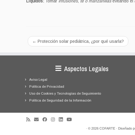
Líquidos:
Tomar
infusiones, té o manzanillas
evitando el
←
Protección solar pediátrica, ¿por qué usarla?
Aspectos Legales
Aviso Legal
Política de Privacidad
Uso de Cookies y Tecnologías de Seguimiento
Política de Seguridad de la Información
·
© 2026
COFARTE
·
Diseñado p