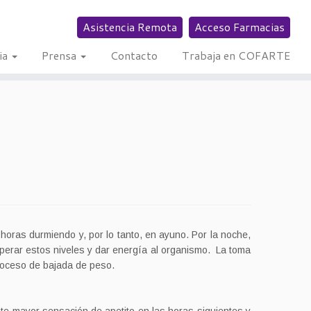
Asistencia Remota
Acceso Farmacias
ia
Prensa
Contacto
Trabaja en COFARTE
horas durmiendo y, por lo tanto, en ayuno. Por la noche,
uperar estos niveles y dar energía al organismo. La toma
proceso de bajada de peso.