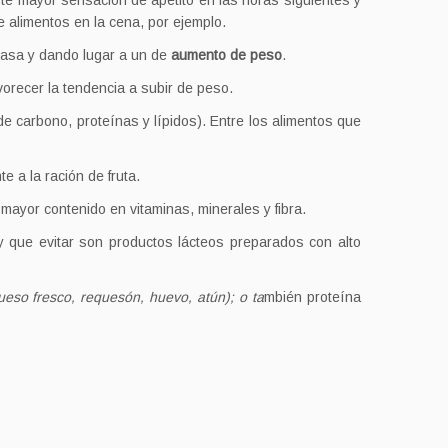
ste mayor sensación de apetito en las horas siguientes y
 alimentos en la cena, por ejemplo.
rasa y dando lugar a un de
aumento de peso
.
orecer la tendencia a subir de peso.
e carbono, proteínas y lípidos). Entre los alimentos que
 a la ración de fruta.
mayor contenido en vitaminas, minerales y fibra.
 que evitar son productos lácteos preparados con alto
ueso fresco, requesón, huevo, atún); o ta
mbién proteína