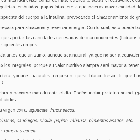
e es más fácil evitar comer de más. Cuando te saltas el desayuno, exi
letas, embutidos, papas fritas, etc. o que ingieras mayor cantidad de
spuesta del cuerpo a la insulina, provocando el almacenamiento de g
repara para almacenar y reservar energía. Con lo cual, esto puede fav
que aportar las cantidades necesarias de macronutrientes (hidratos d
 siguientes grupos:
ada antes que un zumo, aunque sea natural, ya que no sería equivalente
los integrales, porque su valor nutritivo siempre será mayor al tener 
ra, yogures naturales, requesón, queso blanco fresco, lo que hay
…)
udará a saciarse más durante el día. Podéis incluir proteína animal (
q
mbutidos.
 virgen extra
, aguacate, frutos secos.
pinacas, canónigos, rúcula, pepino, rábanos, pimientos asados, etc.
o, romero o canela
.