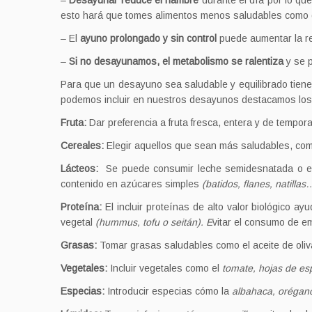
–
Desayunar reduce el hambre
durante el día por lo qu
esto hará que tomes alimentos menos saludables como gal
– El
ayuno prolongado y sin control
puede aumentar la re
–
Si no desayunamos, el metabolismo se ralentiza
y se p
Para que un desayuno sea saludable y equilibrado tiene 
podemos incluir en nuestros desayunos destacamos los
Fruta:
Dar preferencia a fruta fresca, entera y de tempor
Cereales:
Elegir aquellos que sean más saludables, como 
Lácteos:
Se puede consumir leche semidesnatada o ente
contenido en azúcares simples
(batidos, flanes, natillas
Proteína:
El incluir proteínas de alto valor biológico ay
vegetal
(hummus, tofu o seitán). E
vitar el consumo de e
Grasas:
Tomar grasas saludables como el aceite de oliva
Vegetales:
Incluir vegetales como el
tomate, hojas de es
Especias:
Introducir especias cómo la
albahaca, orégan