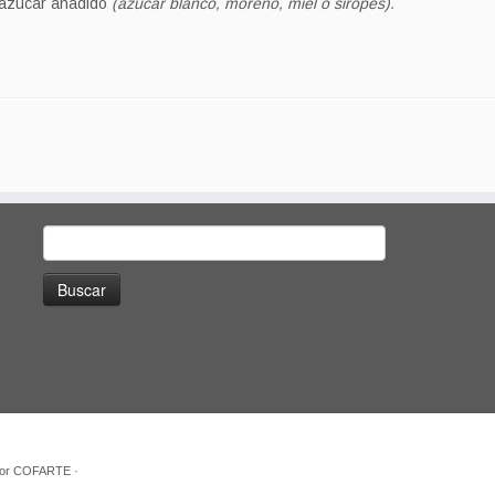
 azúcar añadido
(azúcar blanco, moreno, miel o siropes).
Buscar:
or
COFARTE
·