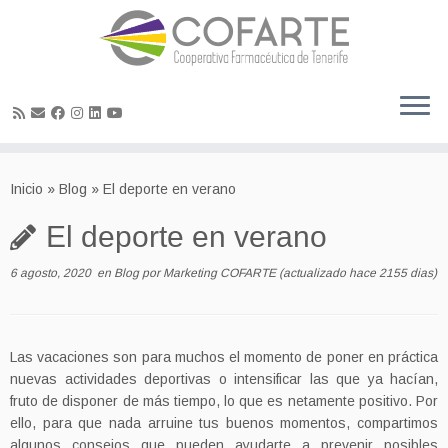
Skip
to
Inicio
»
Blog
»
El deporte en verano
content
El deporte en verano
6 agosto, 2020
en
Blog
por
Marketing COFARTE
(actualizado hace 2155 dias)
Las vacaciones son para muchos el momento de poner en práctica
nuevas actividades deportivas o intensificar las que ya hacían,
fruto de disponer de más tiempo, lo que es netamente positivo. Por
ello, para que nada arruine tus buenos momentos, compartimos
algunos consejos que pueden ayudarte a prevenir posibles