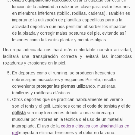
Utiliza
equipamiento adecuado
. Usar el calzado correcto en
función de la actividad a realizar es clave para evitar lesiones
en miembros inferiores (tobillo, rodillas, caderas). También es
importante la utilización de plantillas específicas para a la
actividad deportiva que nos permitan absorber los impactos
de la pisada y corregir malas posturas del pie, evitando así
lesiones como la fascitis plantar y metatarsalgias.
Una ropa adecuada nos hará más confortable nuestra actividad,
facilitará una transpiración correcta y evitará las incómodas
rozaduras y erosiones en la piel.
En deportes como el running, se producen frecuentes
sobrecargas musculares y esguinces.Por ello, resulta
conveniente
proteger las piernas
utilizando, musleras,
tobilleras y rodilleras elásticas.
Otros deportes que se practican habitualmente en verano
son el tenis y el golf. Lesiones como el
codo de tenista
y el de
golfista
son muy frecuentes debido a una sobrecarga
muscular por errores en la técnica o el uso de un material
inapropiado. El uso de la
codera elástica con almohadillas en
gel
te ayuda a eliminar tensiones y el dolor en la zona.