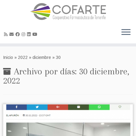
Skip
to
Inicio
»
2022
»
diciembre
»
30
content
Archivo por días:
30 diciembre,
2022