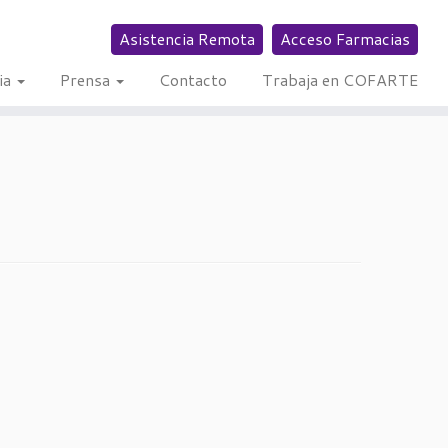
Asistencia Remota
Acceso Farmacias
ia
Prensa
Contacto
Trabaja en COFARTE