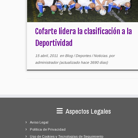
Cofarte lidera la clasificación a la
Deportividad
15 abril, 2011
en
Blog
/
Deportes
/
Noticias.
por
administrador
(actualizado hace 3690 dias)
Aspectos Legales
Aviso Legal
Política de Privacidad
Uso de Cookies y Tecnologías de Seguimiento