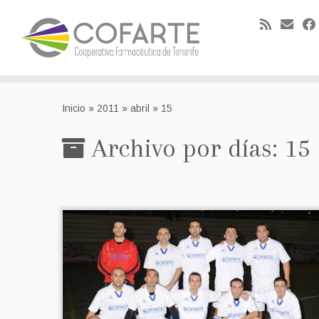
Skip
to
Inicio
»
2011
»
abril
»
15
content
Archivo por días:
15 