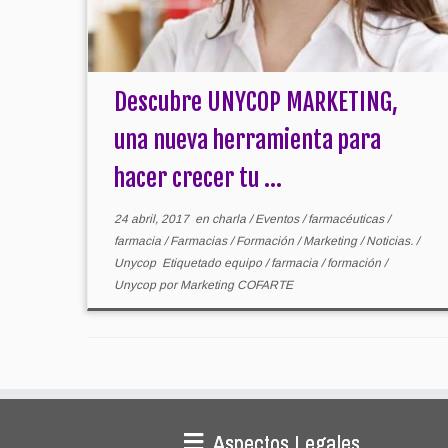
Descubre UNYCOP MARKETING,
una nueva herramienta para
hacer crecer tu ...
24 abril, 2017
en
charla
/
Eventos
/
farmacéuticas
/
farmacia
/
Farmacias
/
Formación
/
Marketing
/
Noticias.
/
Unycop
Etiquetado
equipo
/
farmacia
/
formación
/
Unycop
por
Marketing COFARTE
Aspectos Legales