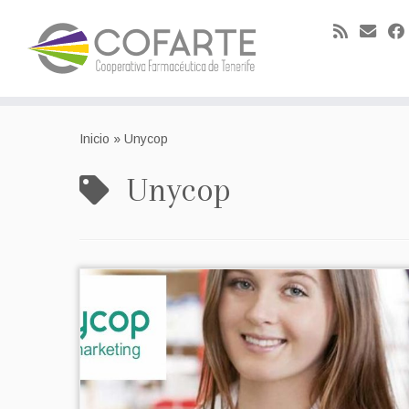
Skip
to
Inicio
»
Unycop
content
Unycop