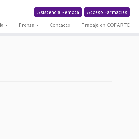
Asistencia Remota
Acceso Farmacias
ia
Prensa
Contacto
Trabaja en COFARTE