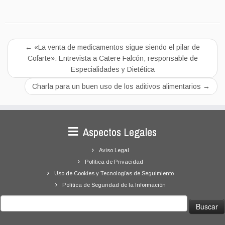
←
«La venta de medicamentos sigue siendo el pilar de
Cofarte». Entrevista a Catere Falcón, responsable de
Especialidades y Dietética
Charla para un buen uso de los aditivos alimentarios
→
Aspectos Legales
Aviso Legal
Política de Privacidad
Uso de Cookies y Tecnologías de Seguimiento
Política de Seguridad de la Información
Buscar: