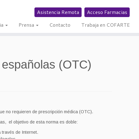
Asistencia Remota
Acceso Farmacias
ia
Prensa
Contacto
Trabaja en COFARTE
s españolas (OTC)
, que no requieren de prescripción médica (OTC).
as, el objetivo de esta norma es doble:
 través de Internet.