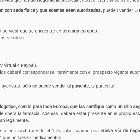
itios web que venden legalmente
medicamentos, diferenciándolos de los 
tan con sede física y que además sean autorizadas
, pueden vender OT
un servidor que se encuentre en
territorio europeo
.
os se cifren.
 virtual o Paypal).
os deberá corresponderse literalmente con el prospecto vigente auto
mayoristas,
sólo se puede vender al paciente
, al particular.
n
logotipo, común para toda Europa, que las certifique como un sitio se
e opera la farmacia. Además, deberá estar presente en el propio esta
ran legalmente.
esto en marcha desde el 1 de julio, supone una
nueva vía de nego
a” que no fuesen medicamentos.