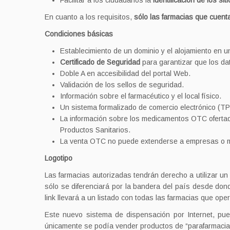
Facilitar a los ciudadanos la
identificación de los s
En cuanto a los requisitos,
sólo las farmacias que cuen
Condiciones básicas
Establecimiento de un dominio y el alojamiento en 
Certificado de Seguridad
para garantizar que los dat
Doble A en accesibilidad del portal Web.
Validación de los sellos de seguridad.
Información sobre el farmacéutico y el local físico.
Un sistema formalizado de comercio electrónico (TPV
La información sobre los medicamentos OTC ofertad
Productos Sanitarios.
La venta OTC no puede extenderse a empresas o 
Logotipo
Las farmacias autorizadas tendrán derecho a utilizar u
sólo se diferenciará por la bandera del país desde dond
link llevará a un listado con todas las farmacias que ope
Este nuevo sistema de dispensación por Internet, pu
únicamente se podía vender productos de “parafarmaci