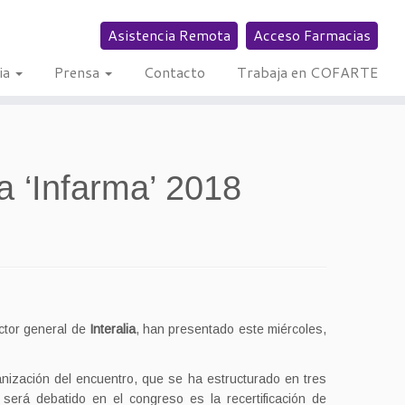
Asistencia Remota
Acceso Farmacias
ia
Prensa
Contacto
Trabaja en COFARTE
a ‘Infarma’ 2018
ector general de
Interalia
, han presentado este miércoles,
anización del encuentro, que se ha estructurado en tres
será debatido en el congreso es la recertificación de