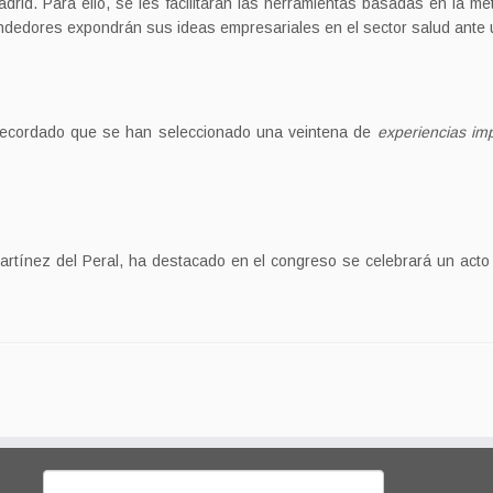
rid. Para ello, se les facilitarán las herramientas basadas en la me
endedores expondrán sus ideas empresariales en el sector salud ante 
recordado que se han seleccionado una veintena de
experiencias im
artínez del Peral, ha destacado en el congreso se celebrará un acto
Buscar: