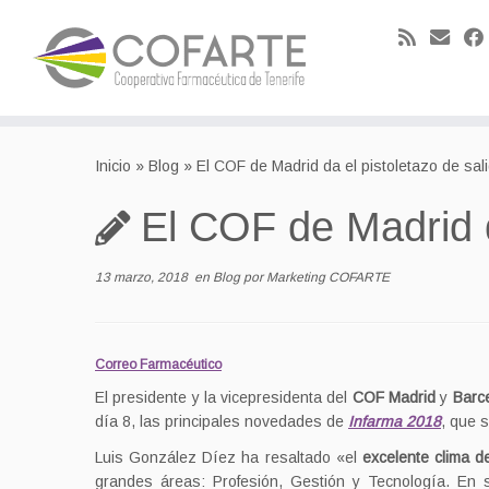
Skip
to
Inicio
»
Blog
»
El COF de Madrid da el pistoletazo de sali
content
El COF de Madrid d
13 marzo, 2018
en
Blog
por
Marketing COFARTE
Correo Farmacéutico
El presidente y la vicepresidenta del
COF Madrid
y
Barc
día 8, las principales novedades de
Infarma 2018
, que 
Luis González Díez ha resaltado «el
excelente clima d
grandes áreas: Profesión, Gestión y Tecnología. En s