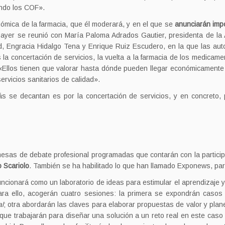
ando los COF».
ómica de la farmacia, que él moderará, y en el que se
anunciarán imp
ayer se reunió con María Paloma Adrados Gautier, presidenta de la
, Engracia Hidalgo Tena y Enrique Ruiz Escudero, en la que las au
la concertación de servicios, la vuelta a la farmacia de los medicame
: «Ellos tienen que valorar hasta dónde pueden llegar económicamen
rvicios sanitarios de calidad».
s se decantan es por la concertación de servicios, y en concreto,
 mesas de debate profesional programadas que contarán con la partic
o Scariolo
. También se ha habilitado lo que han llamado Exponews, par
uncionará como un laboratorio de ideas para estimular el aprendizaje y
ra ello, acogerán cuatro sesiones: la primera se expondrán casos 
al
; otra abordarán las claves para elaborar propuestas de valor y pla
s que trabajarán para diseñar una solución a un reto real en este caso