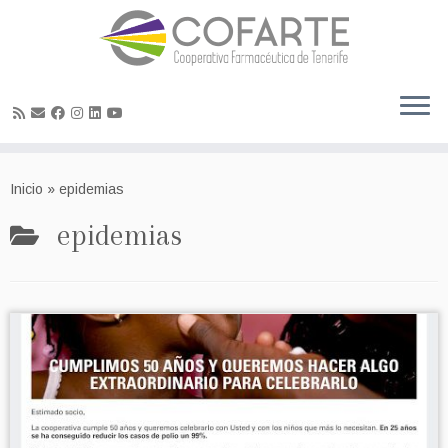
Skip
to
Inicio
»
epidemias
content
epidemias