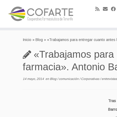
Skip
to
Inicio
»
Blog
»
«Trabajamos para entregar cuanto antes l
content
«Trabajamos para e
farmacia». Antonio B
14 mayo, 2014
en
Blog
/
comunicación
/
Corporativas
/
entrevista
Tras
Barr