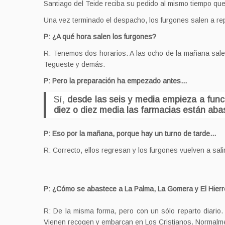
Santiago del Teide reciba su pedido al mismo tiempo qu
Una vez terminado el despacho, los furgones salen a re
P: ¿A qué hora salen los furgones?
R: Tenemos dos horarios. A las ocho de la mañana salen
Tegueste y demás.
P: Pero la preparación ha empezado antes…
Sí,
desde las seis y media empieza a func
diez o diez media las farmacias están aba
P: Eso por la mañana, porque hay un turno de tarde…
R: Correcto, ellos regresan y los furgones vuelven a sali
P: ¿Cómo se abastece a La Palma, La Gomera y El Hier
R: De la misma forma, pero con un sólo reparto diario
Vienen recogen y embarcan en Los Cristianos. Normalme