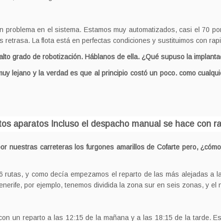
problema en el sistema. Estamos muy automatizados, casi el 70 por 
 retrasa. La flota está en perfectas condiciones y sustituimos con rap
 alto grado de robotización. Háblanos de ella.
¿Qué supuso la implantac
uy lejano y la verdad es que al principio costó un poco. como cualq
os aparatos Incluso el despacho manual se hace con ra
r nuestras carreteras los furgones amarillos de Cofarte pero, ¿cómo 
 26 rutas, y como decía empezamos el reparto de las más alejadas a 
erife, por ejemplo, tenemos dividida la zona sur en seis zonas, y el n
 con un reparto a las 12:15 de la mañana y a las 18:15 de la tarde. 