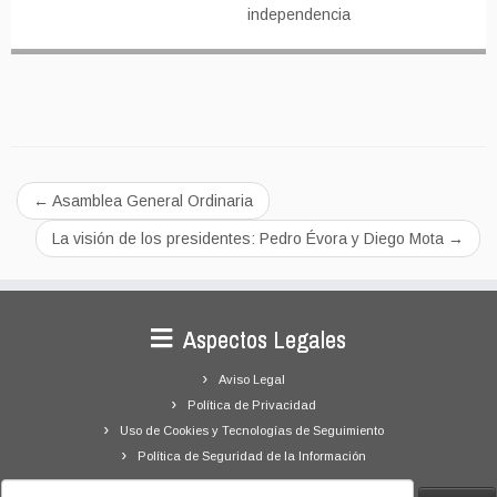
independencia
←
Asamblea General Ordinaria
La visión de los presidentes: Pedro Évora y Diego Mota
→
Aspectos Legales
Aviso Legal
Política de Privacidad
Uso de Cookies y Tecnologías de Seguimiento
Política de Seguridad de la Información
Buscar: