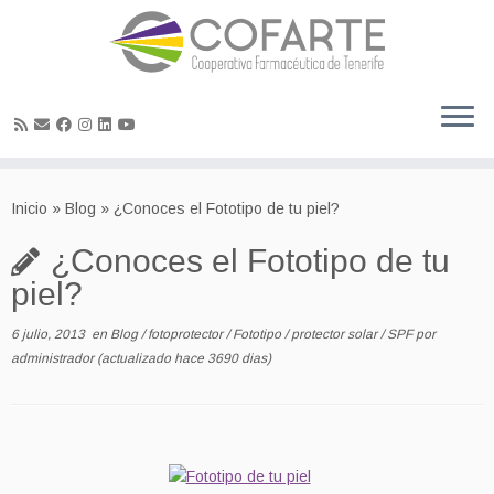
Skip
to
Inicio
»
Blog
»
¿Conoces el Fototipo de tu piel?
content
¿Conoces el Fototipo de tu
piel?
6 julio, 2013
en
Blog
/
fotoprotector
/
Fototipo
/
protector solar
/
SPF
por
administrador
(actualizado hace 3690 dias)